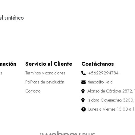
 sintético
mación
Servicio al Cliente
Contáctanos
os
Terminos y condiciones
+56229294784
Políticas de devolución
tienda@olika.cl
Contacto
Alonso de Córdova 2872, 
Isidora Goyenechea 3200,
Lunes a Viernes 10:00 a 