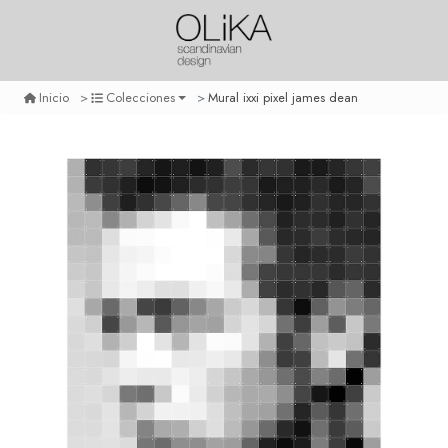
Mural ixxi pixel james dean
Inicio
Colecciones