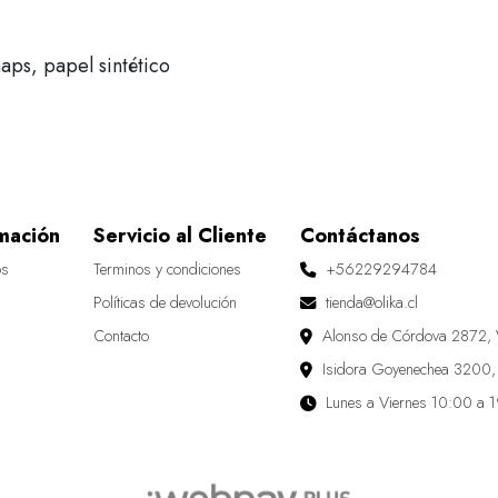
ps, papel sintético
mación
Servicio al Cliente
Contáctanos
os
Terminos y condiciones
+56229294784
Políticas de devolución
tienda@olika.cl
Contacto
Alonso de Córdova 2872, 
Isidora Goyenechea 3200,
Lunes a Viernes 10:00 a 