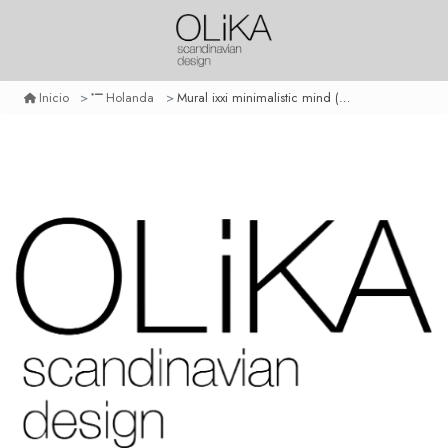
Mural ixxi minimalistic mind (doble cara)
Inicio
Holanda