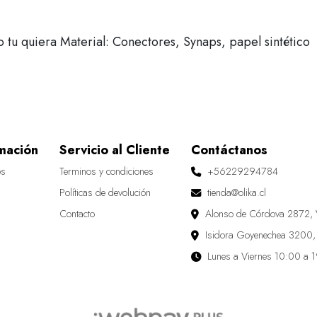
tu quiera Material: Conectores, Synaps, papel sintético
mación
Servicio al Cliente
Contáctanos
os
Terminos y condiciones
+56229294784
Políticas de devolución
tienda@olika.cl
Contacto
Alonso de Córdova 2872, 
Isidora Goyenechea 3200,
Lunes a Viernes 10:00 a 