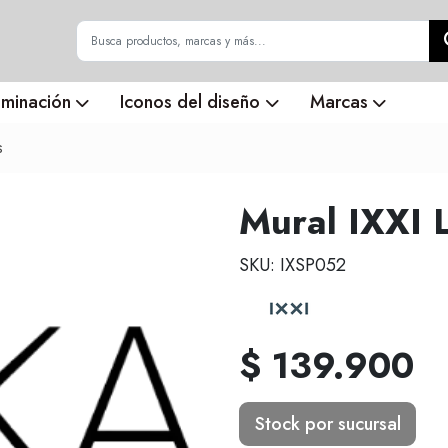
uminación
Iconos del diseño
Marcas
s
Mural IXXI 
SKU: IXSP052
$ 139.900
Stock por sucursal