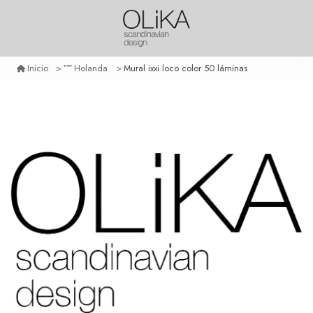
Mural ixxi loco color 50 láminas
Inicio
Holanda