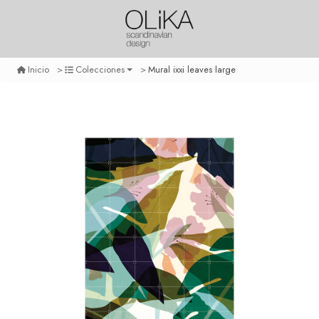
Mural ixxi leaves large
Inicio
Colecciones