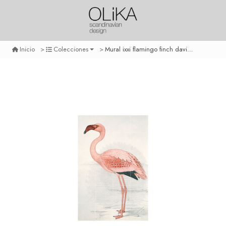
Mural ixxi flamingo finch davies small
Inicio
Colecciones