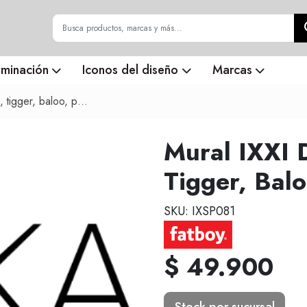
uminación
Iconos del diseño
Marcas
tigger, baloo, pumba
Mural IXXI D
Tigger, Bal
SKU: IXSP081
$ 49.900
Stock por sucursal