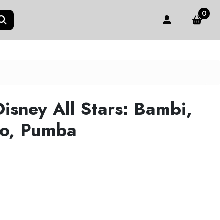
0
isney All Stars: Bambi,
oo, Pumba