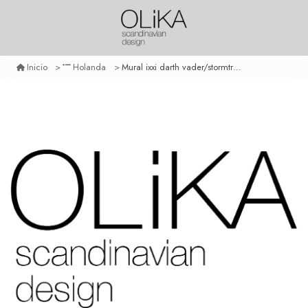
Mural ixxi darth vader/stormtrooper small
Inicio
Holanda