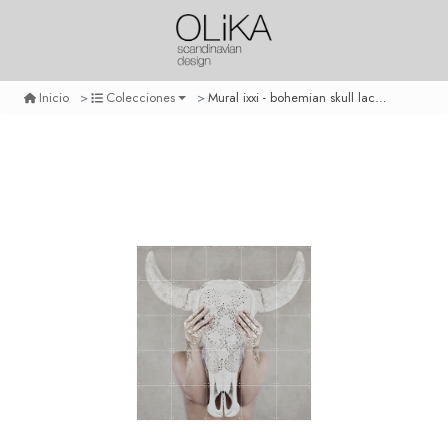
Mural ixxi - bohemian skull lace - mediano
Inicio
Colecciones