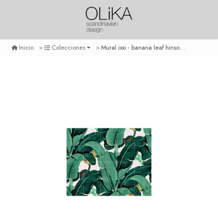
Mural ixxi - banana leaf hinson - pequeño
Inicio
Colecciones