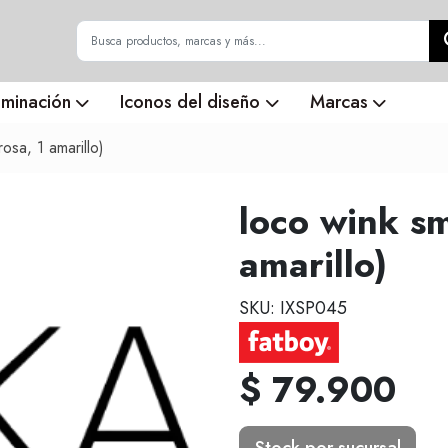
uminación
Iconos del diseño
Marcas
osa, 1 amarillo)
loco wink sm
amarillo)
SKU: IXSP045
$ 79.900
Stock por sucursal