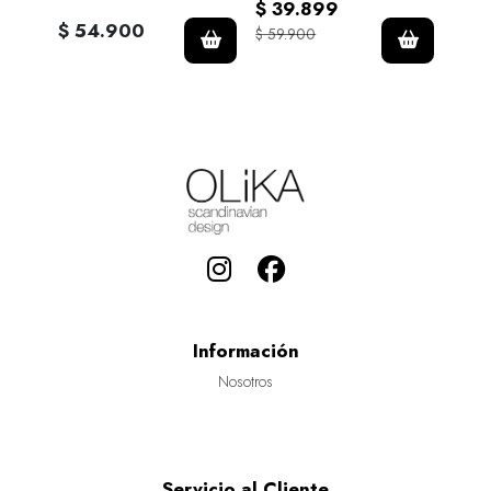
$ 39.899
$ 7
$ 54.900
$ 59.900
$ 109
Información
Nosotros
Servicio al Cliente