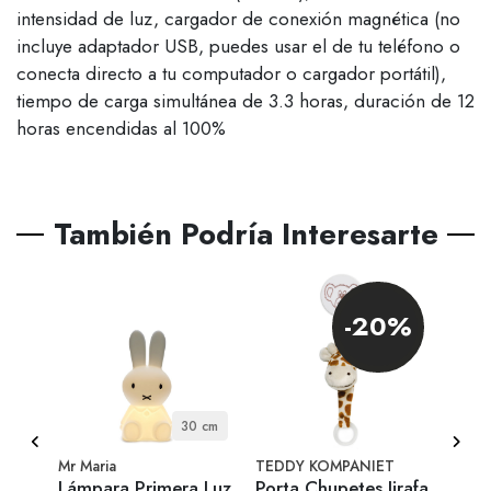
intensidad de luz, cargador de conexión magnética (no
incluye adaptador USB, puedes usar el de tu teléfono o
conecta directo a tu computador o cargador portátil),
tiempo de carga simultánea de 3.3 horas, duración de 12
horas encendidas al 100%
También Podría Interesarte
-20%
ara
30 cm
Mr Maria
TEDDY KOMPANIET
DESI
Lámpara Primera Luz
Porta Chupetes Jirafa
Mini