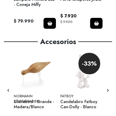
o
- Coneja Miffy
Mult
$ 7.920
$ 2
$ 79.990
$ 9.900
$ 27.
Accesorios
%
-33%
NORMANN
FATBOY
FATB
 de
Shorebird - Grande -
Candelabro Fatboy
Lámp
COPENHAGEN
Madera/Blanco
Can-Dolly - Blanco
Fatb
Med