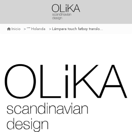
Lámpara touch fatboy transloetje - violet
Inicio
Holanda