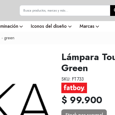
uminación
Iconos del diseño
Marcas
e - green
Lámpara Tou
Green
SKU: FT733
$ 99.900
Stock por sucursal