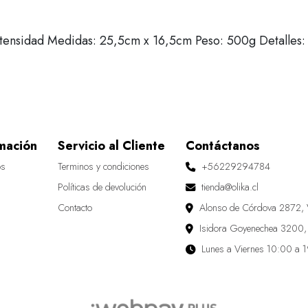
intensidad Medidas: 25,5cm x 16,5cm Peso: 500g Detalles:
mación
Servicio al Cliente
Contáctanos
os
Terminos y condiciones
+56229294784
Políticas de devolución
tienda@olika.cl
Contacto
Alonso de Córdova 2872, 
Isidora Goyenechea 3200,
Lunes a Viernes 10:00 a 