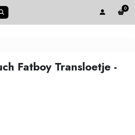
0
ch Fatboy Transloetje -