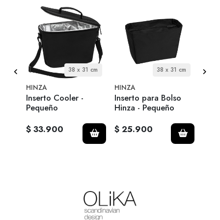
38 x 31 cm
38 x 31 cm
HINZA
HINZA
HINZ
so
Inserto Cooler -
Inserto para Bolso
Inse
Pequeño
Hinza - Pequeño
Hinz
$ 33.900
$ 25.900
$ 2