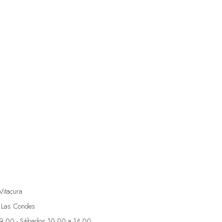
Vitacura
 Las Condes
19:00 - Sábados 10:00 a 14:00