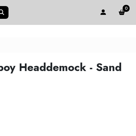
0
boy Headdemock - Sand