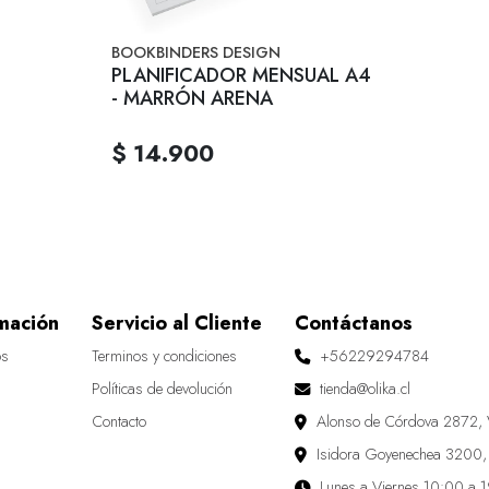
BOOKBINDERS DESIGN
PLANIFICADOR MENSUAL A4
- MARRÓN ARENA
$ 14.900
mación
Servicio al Cliente
Contáctanos
os
Terminos y condiciones
+56229294784
Políticas de devolución
tienda@olika.cl
Contacto
Alonso de Córdova 2872, 
Isidora Goyenechea 3200,
Lunes a Viernes 10:00 a 