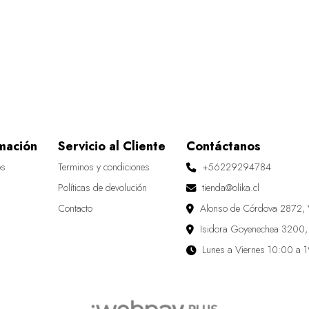
mación
Servicio al Cliente
Contáctanos
os
Terminos y condiciones
+56229294784
Políticas de devolución
tienda@olika.cl
Contacto
Alonso de Córdova 2872, 
Isidora Goyenechea 3200,
Lunes a Viernes 10:00 a 