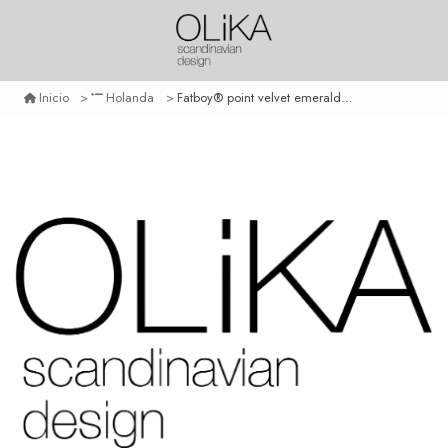
Fatboy® point velvet emerald green
Inicio
Holanda