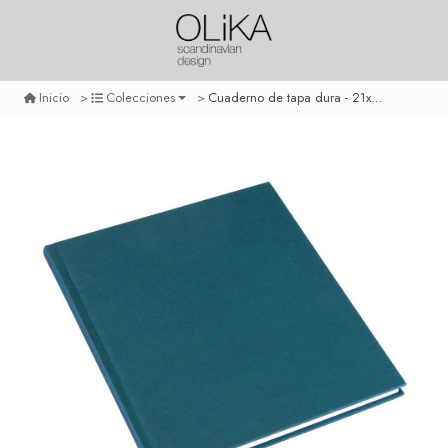
Cuaderno de tapa dura - 21x24 cm - con linea - verde esmeralda
Inicio
Colecciones