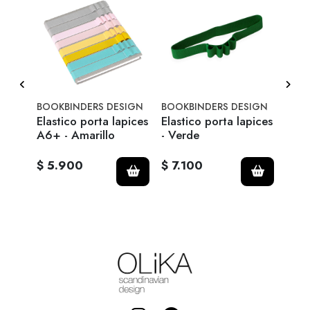
SIGN
BOOKBINDERS DESIGN
BOOKBINDERS DESIGN
BOOK
pices
Elastico porta lapices
Elastico porta lapices
Elas
A6+ - Amarillo
- Verde
- Ro
$ 5.900
$ 7.100
$ 7.