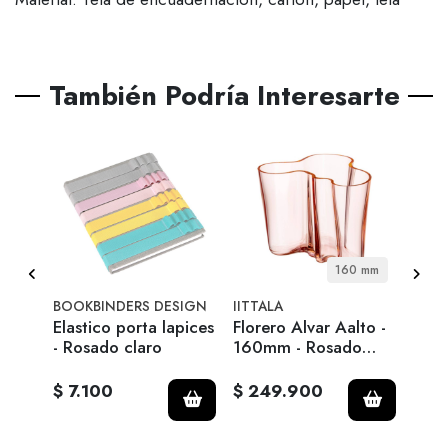
También Podría Interesarte
8 cm
160 mm
BOOKBINDERS DESIGN
IITTALA
IITT
Elastico porta lapices
Florero Alvar Aalto -
Bird
ado
- Rosado claro
160mm - Rosado
Chif
Salmon
Sal
$ 7.100
$ 249.900
$ 3