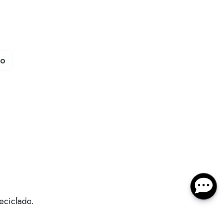
to
eciclado.