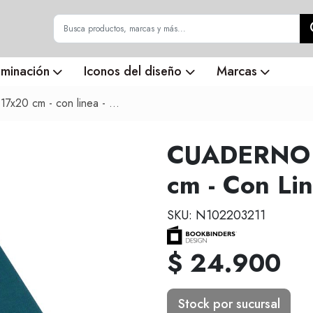
uminación
Iconos del diseño
Marcas
 - con linea - verde esmeralda
CUADERNO 
cm - Con Li
SKU: N102203211
$ 24.900
Stock por sucursal