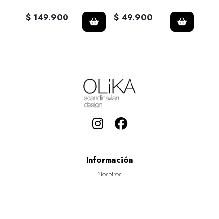
$ 149.900
$ 49.900
$ 3
Información
Nosotros