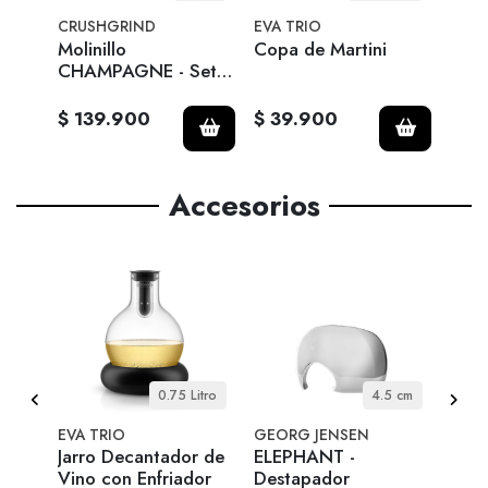
CRUSHGRIND
EVA TRIO
Zone
Molinillo
Copa de Martini
Rocks
CHAMPAGNE - Set 2
Toni
pcs.
$ 139.900
$ 39.900
$ 3
Accesorios
5 cl
0.75 Litro
4.5 cm
EVA TRIO
GEORG JENSEN
Zone
set
Jarro Decantador de
ELEPHANT -
Rock
Vino con Enfriador
Destapador
Cha