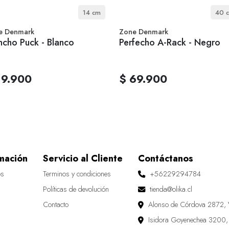
14 cm
40 
e Denmark
Zone Denmark
cho Puck - Blanco
Perfecho A-Rack - Negro
19.900
$ 69.900
mación
Servicio al Cliente
Contáctanos
os
Terminos y condiciones
+56229294784
Políticas de devolución
tienda@olika.cl
Contacto
Alonso de Córdova 2872, 
Isidora Goyenechea 3200,