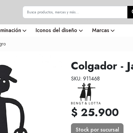
uminación
Iconos del diseño
Marcas
gro
Colgador - J
SKU: 911468
$ 25.900
Stock por sucursal