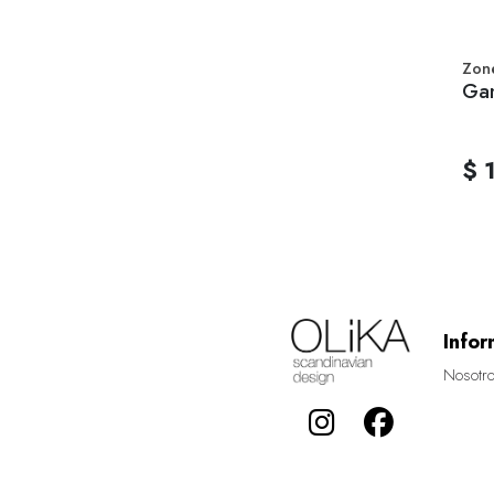
Zon
Gan
$ 
Infor
Nosotr