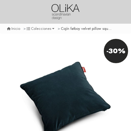
Cojín fatboy velvet pillow square - petrol
Inicio
Colecciones
-30%