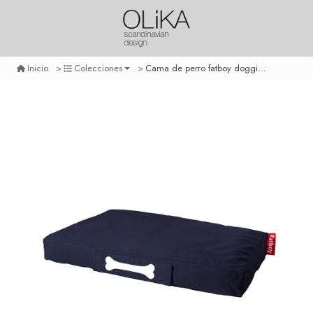
Cama de perro fatboy doggielounge - stonewashed grande azul
Inicio
Colecciones