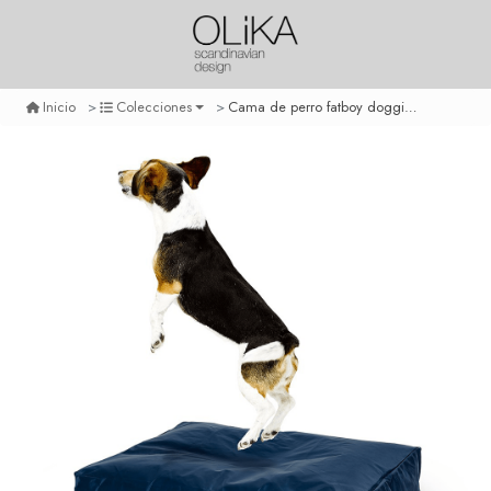
Cama de perro fatboy doggielounge - pequeño azul
Inicio
Colecciones