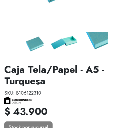
Caja Tela/Papel - A5 -
Turquesa
SKU: B106122310
$ 43.900
Stock por sucursal