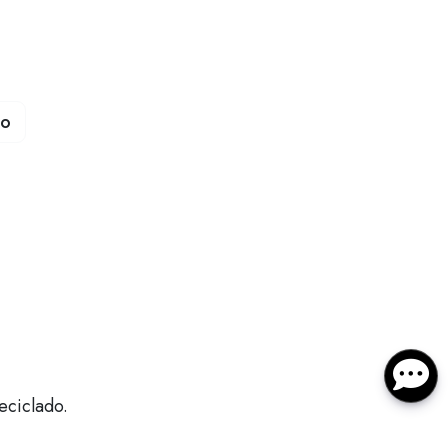
to
eciclado.