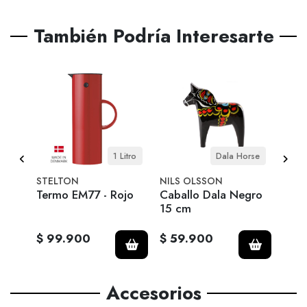
También Podría Interesarte
0 ml
1 Litro
Dala Horse
STELTON
NILS OLSSON
ROS
o
Termo EM77 - Rojo
Caballo Dala Negro
Lámp
15 cm
circ
18.5
$ 99.900
$ 59.900
$ 1
Accesorios