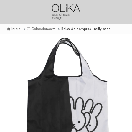
Bolsa de compras - miffy escondida
Inicio
Colecciones