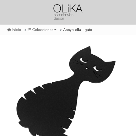
Apoya olla - gato
Inicio
Colecciones