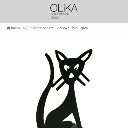
Apoya libro - gato
Inicio
Colecciones