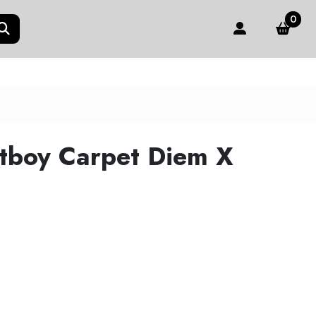
0
tboy Carpet Diem X