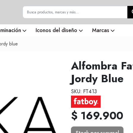
uminación
Iconos del diseño
Marcas
ordy blue
Alfombra Fa
Jordy Blue
SKU: FT413
$ 169.900
Stock por sucursal