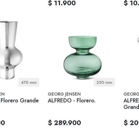
$ 11.900
$ 10
470 mm
250 mm
EN
GEORG JENSEN
GEORG
Florero Grande
ALFREDO - Florero.
ALFRED
Gran
00
$ 289.900
$ 20