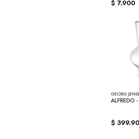
$ 7.900
GEORG JENS
ALFREDO - 
$ 399.9