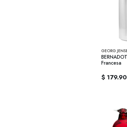
GEORG JENS
BERNADOTT
Francesa
$ 179.9