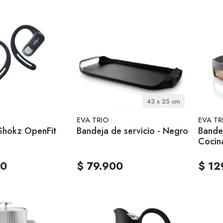
43 x 25 cm
EVA TRIO
EVA TR
Shokz OpenFit
Bandeja de servicio - Negro
Bandej
Cocin
00
$ 79.900
$ 12