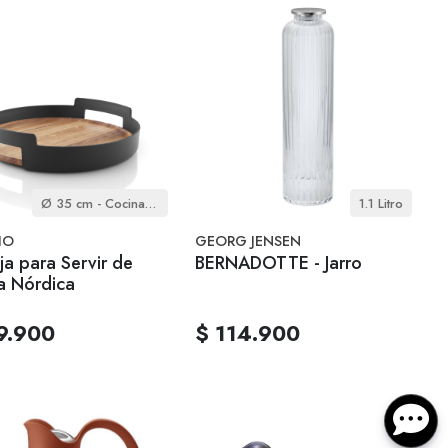
Ø 35 cm - Cocina Nórdica
1.1 Litro
IO
GEORG JENSEN
a para Servir de
BERNADOTTE - Jarro
a Nórdica
9.900
$ 114.900